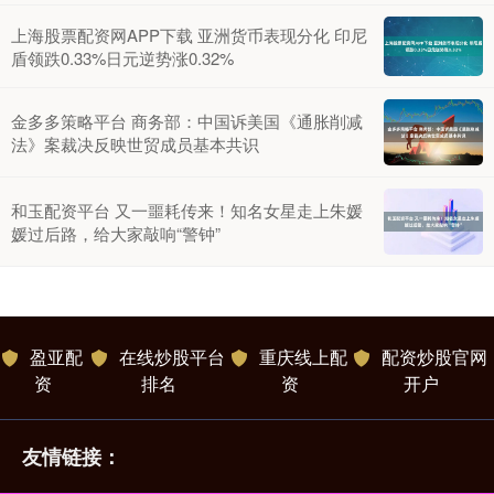
上海股票配资网APP下载 亚洲货币表现分化 印尼
盾领跌0.33%日元逆势涨0.32%
金多多策略平台 商务部：中国诉美国《通胀削减
法》案裁决反映世贸成员基本共识
和玉配资平台 又一噩耗传来！知名女星走上朱媛
媛过后路，给大家敲响“警钟”
盈亚配
在线炒股平台
重庆线上配
配资炒股官网
资
排名
资
开户
友情链接：