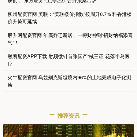
获批；“东方证券+上海证券”合并预案出炉
柳州配资官网 美联：“美联楼价指数”按周升0.7% 料香港楼
价升势可延续
股升网配资官网 年底乔迁新居，一樽财神到“招财纳福添喜
气”！
融凯配资APP下载 射频微针首张国产“械三证”花落半岛医
疗
火牛配资官网 乌兹别克斯坦境内96%的土地完成电子化测
绘
推荐资讯