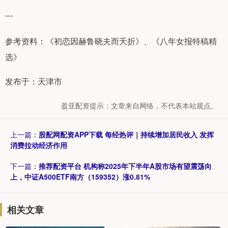
---
参考资料：《初恋因赫鲁晓夫而夭折》、《八年女报特稿精
选》
发布于：天津市
盈亚配资提示：文章来自网络，不代表本站观点。
上一篇：
股配网配资APP下载 每经热评｜持续增加居民收入 发挥
消费拉动经济作用
下一篇：
推荐配资平台 机构称2025年下半年A股市场有望震荡向
上，中证A500ETF南方（159352）涨0.81%
相关文章