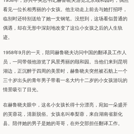
看见一位长相秀丽的小女孩。他主动走上前去与她打招呼，
临别时还特别送给了她一支钢笔。没想到，这场看似普通的
偶遇，却在无形中深刻地改变了这位小女孩之后的人生轨
迹。
1958年9月的一天，陪同赫鲁晓夫访问中国的翻译及工作人
员，一同带领他游览了风景秀丽的颐和园。当他们来到昆明
湖边，正沉醉于四周的美景时，赫鲁晓夫突然被石舫上一个
三十岁出头的青年男子带着一名大约十二岁的小女孩游玩的
情景吸引了目光。
在赫鲁晓夫眼中，这名小女孩长得十分漂亮，宛如一朵盛开
的芙蓉花，清新脱俗。女孩名叫奉梨蓉，来自湖南省新化
县。陪伴她的男子是她的哥哥，在外交部担任翻译工作。