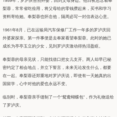
1959年，罗泸庆告别外婆，回到父母身边。他日夜思念着奉
梨蓉，常常省吃俭用，将父母给的零钱攒起来，买书和学习
资料寄给她。奉梨蓉也怀念他，隔周必写一封信表达心意。
1961年8月，已在运输局汽车保修厂工作一年多的罗泸庆回
外婆家探亲。第一件事便是去奉家看望奉梨蓉。此时的她已
成长为亭亭玉立的少女，见到罗泸庆激动得热泪盈眶。
奉梨蓉的母亲见状，只能找借口把女儿支开。两人却早已秘
密约定了相会地点，并立下誓言，未来无论发生什么，都要
在一起。奉梨蓉还郑重地对罗泸庆说，即使有一天她真的出
国留学，心中对他的爱也永远不变。
临别时，奉梨蓉亲手缝制了一个“鸳鸯蝴蝶包”，作为礼物送给
了罗泸庆。