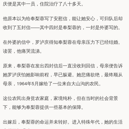
庆便是其中一员，住院治疗了八十多天。
他原本以为给奉梨蓉写了安慰信，能让她安心，可归队后却
收到了五封信——其中四封是奉梨蓉的，一封是外婆写的。
在外婆的信中，罗泸庆得知奉梨蓉在母亲压力下已经结婚。
读罢，他痛哭流涕。
原来，奉梨蓉在发出四封信后一直没收到回信，母亲便告诉
她罗泸庆怕她影响前程，早已躲避。她悲痛欲绝，最终顺从
母亲，1964年5月嫁给了一位来自大山沟的农民。
这位农民出身贫农家庭，家境纯朴，但在当时的社会背景
下，能够为奉梨蓉提供一些基本的保障。
出嫁后，奉梨蓉的命运并未转好。进入特殊年代，她的生活