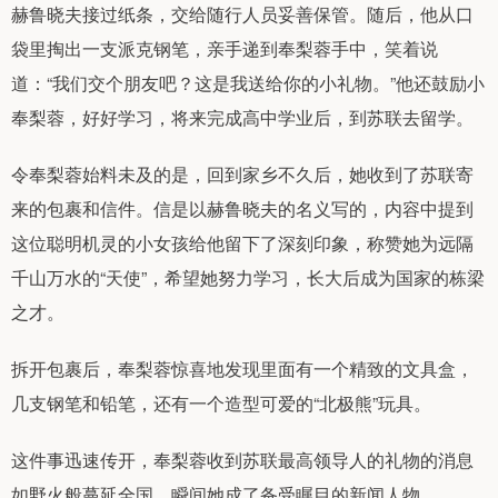
赫鲁晓夫接过纸条，交给随行人员妥善保管。随后，他从口
袋里掏出一支派克钢笔，亲手递到奉梨蓉手中，笑着说
道：“我们交个朋友吧？这是我送给你的小礼物。”他还鼓励小
奉梨蓉，好好学习，将来完成高中学业后，到苏联去留学。
令奉梨蓉始料未及的是，回到家乡不久后，她收到了苏联寄
来的包裹和信件。信是以赫鲁晓夫的名义写的，内容中提到
这位聪明机灵的小女孩给他留下了深刻印象，称赞她为远隔
千山万水的“天使”，希望她努力学习，长大后成为国家的栋梁
之才。
拆开包裹后，奉梨蓉惊喜地发现里面有一个精致的文具盒，
几支钢笔和铅笔，还有一个造型可爱的“北极熊”玩具。
这件事迅速传开，奉梨蓉收到苏联最高领导人的礼物的消息
如野火般蔓延全国，瞬间她成了备受瞩目的新闻人物。