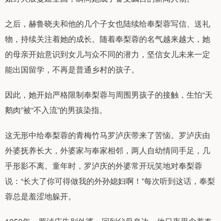
之后，赫鲁晓夫和他的几个子女也陆续给奉梨蓉写信、送礼
物，持续关注着她的成长。随着奉梨蓉的名气越来越大，她
的母亲开始意识到女儿与众不同的潜力，坚信女儿未来一定
能出国留学，不再是普通乡村的孩子。
因此，她开始严格限制奉梨蓉与周围男孩子的接触，生怕“天
鹅肉”被“不入流”的男孩染指。
这无形中给奉梨蓉的青梅竹马罗泸庆带来了苦恼。罗泸庆由
外婆抚养长大，外婆家与奉家相邻，两人自幼情同手足，几
乎形影不离。童年时，罗泸庆的外婆常开玩笑地对奉梨蓉
说：“长大了你可得做我的外孙媳妇啊！”每次听到这话，奉梨
蓉总是羞涩地躲开。