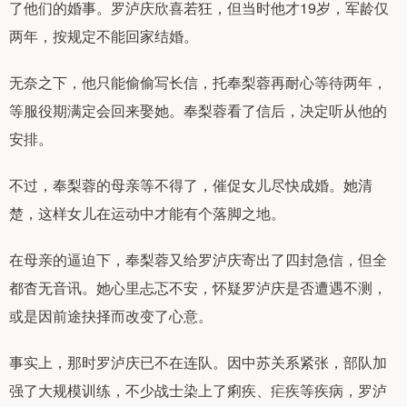
了他们的婚事。罗泸庆欣喜若狂，但当时他才19岁，军龄仅
两年，按规定不能回家结婚。
无奈之下，他只能偷偷写长信，托奉梨蓉再耐心等待两年，
等服役期满定会回来娶她。奉梨蓉看了信后，决定听从他的
安排。
不过，奉梨蓉的母亲等不得了，催促女儿尽快成婚。她清
楚，这样女儿在运动中才能有个落脚之地。
在母亲的逼迫下，奉梨蓉又给罗泸庆寄出了四封急信，但全
都杳无音讯。她心里忐忑不安，怀疑罗泸庆是否遭遇不测，
或是因前途抉择而改变了心意。
事实上，那时罗泸庆已不在连队。因中苏关系紧张，部队加
强了大规模训练，不少战士染上了痢疾、疟疾等疾病，罗泸