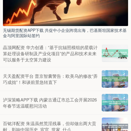
无锡期货配资APP下载 共促中小企业跨境出海，巴基斯坦国家技术基
金与阿里国际站签约
晶顶网配资 华力创通：“基于抗辐照模组的星载计
算处理设备研制及产业化项目”的产品和技术未来
可以服务于太空算力建设
天天盈配资平台 普京智囊警告：欧美乌的修改“弄
巧成拙”！和谈前景急转直下
泸深策略APP下载 内蒙古通辽市总工会开展2026
年春节送温暖慰问活动
百铭洋配资 朱温虽然荒淫残暴，但却做出两大贡
献，影响中国历史_宦官_世家_什么