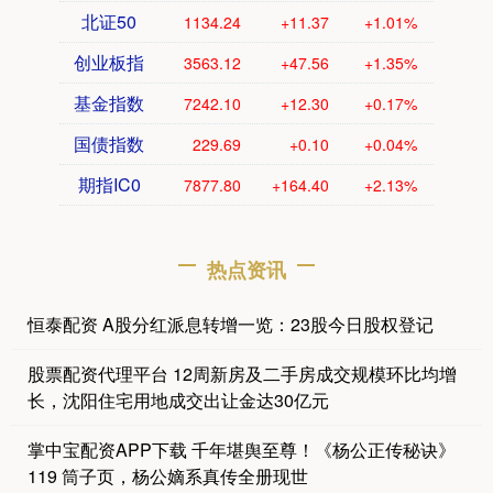
北证50
1134.24
+11.37
+1.01%
创业板指
3563.12
+47.56
+1.35%
基金指数
7242.10
+12.30
+0.17%
国债指数
229.69
+0.10
+0.04%
期指IC0
7877.80
+164.40
+2.13%
热点资讯
恒泰配资 A股分红派息转增一览：23股今日股权登记
股票配资代理平台 12周新房及二手房成交规模环比均增
长，沈阳住宅用地成交出让金达30亿元
掌中宝配资APP下载 千年堪舆至尊！《杨公正传秘诀》
119 筒子页，杨公嫡系真传全册现世