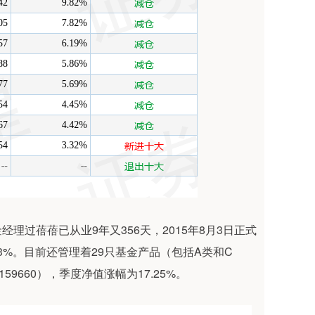
理过蓓蓓已从业9年又356天，2015年8月3日正式
93%。目前还管理着29只基金产品（包括A类和C
9660），季度净值涨幅为17.25%。