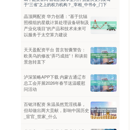
于“三省”之上的权力机构？_宰相_中书令_门下
晶顶网配资 华力创通：“基于抗辐
照模组的星载计算处理设备研制及
产业化项目”的产品和技术未来可
以服务于太空算力建设
天天盈配资平台 普京智囊警告：
欧美乌的修改“弄巧成拙”！和谈前
景急转直下
泸深策略APP下载 内蒙古通辽市
总工会开展2026年春节送温暖慰
问活动
百铭洋配资 朱温虽然荒淫残暴，
但却做出两大贡献，影响中国历史
_宦官_世家_什么