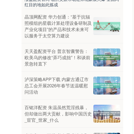
红目的地如此炼成
晶顶网配资 华力创通：“基于抗辐
照模组的星载计算处理设备研制及
产业化项目”的产品和技术未来可
以服务于太空算力建设
天天盈配资平台 普京智囊警告：
欧美乌的修改“弄巧成拙”！和谈前
景急转直下
泸深策略APP下载 内蒙古通辽市
总工会开展2026年春节送温暖慰
问活动
百铭洋配资 朱温虽然荒淫残暴，
但却做出两大贡献，影响中国历史
_宦官_世家_什么