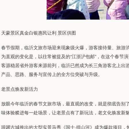
天蒙景区真金白银惠民让利 景区供图
春节假期，临沂文旅市场迎来现象级火爆，游客接待量、旅游
为直观的变化是，以往常被提及的“江浙沪包邮”，在这个春节演
客源稳居省外游客来源前列，临沂已然成为长三角游客北上出
产品、思路、服务与宣传上的全方位突破与升级。
老景点焕发新活力
放眼今年临沂的春节文旅市场，最直观的改变，就是彻底告别了
味体验糅进每一处场景，让老景点有了新玩法，老文化焕发新
琅琊古城推出的大型实景马秀《国士·捍山河》成为爆款项目，