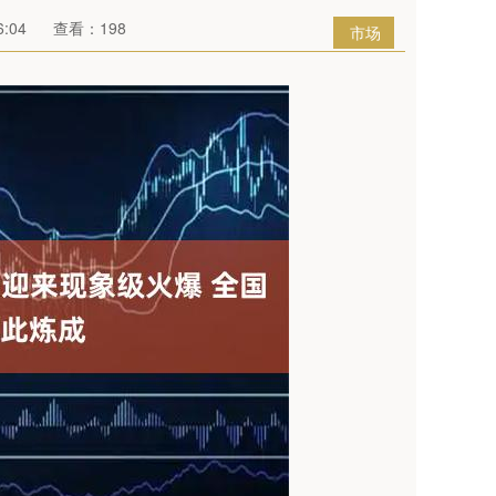
:04
查看：198
市场