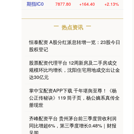
期指IC0
7877.80
+164.40
+2.13%
热点资讯
恒泰配资 A股分红派息转增一览：23股今日
股权登记
股票配资代理平台 12周新房及二手房成交
规模环比均增长，沈阳住宅用地成交出让金
达30亿元
掌中宝配资APP下载 千年堪舆至尊！《杨
公正传秘诀》119 筒子页，杨公嫡系真传全
册现世
齐峰配资平台 贵州茅台前三季度营收利润
同比增超6%，第三季度增长0.48%｜财报
见闻