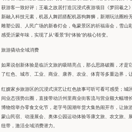
获游客一致好评；王羲之故居打造沉浸式夜游项目《梦回羲之
新融入科技元素，机器人舞蹈搭配机器狗舞狮，新潮玩法圈粉
雕塑公园、人民广场的新春灯会，龟蒙景区的祈福庙会，雪山
感受沂蒙年味，实现了从“看景”到“体验”的核心转变。
旅游撬动全域消费
如果说创新体验是临沂文旅的吸睛亮点，那么思路破圈，才是它
了红色、城市、工业、商业、康养、农业、体育等多重边界，
红嫂家乡旅游区的沉浸式演艺让红色故事可听可看可感受；城区
间业态强势出圈，直接带动沂州里商业街客流与营业额大幅增
博物馆举办零食文化节，老字号国潮年货大集热闹开市，让旅
蒙山民宿、动漫展会、奥体公园运动体验等康文旅、农文旅、
纽带，激活全域消费潜力。