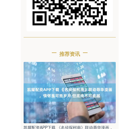
推荐资讯
凯耀配资APP下载 《名侦探柯南》联动辱华漫画，