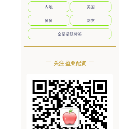
内地
美国
舅舅
网友
全部话题标签
关注 盈亚配资