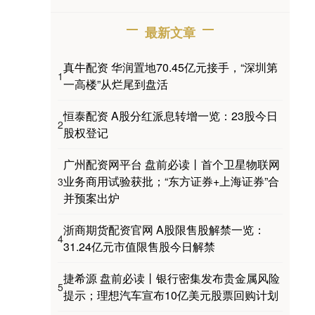
最新文章
真牛配资 华润置地70.45亿元接手，“深圳第
1
一高楼”从烂尾到盘活
恒泰配资 A股分红派息转增一览：23股今日
2
股权登记
广州配资网平台 盘前必读丨首个卫星物联网
业务商用试验获批；“东方证券+上海证券”合
3
并预案出炉
浙商期货配资官网 A股限售股解禁一览：
4
31.24亿元市值限售股今日解禁
捷希源 盘前必读丨银行密集发布贵金属风险
5
提示；理想汽车宣布10亿美元股票回购计划