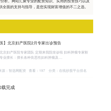
势分析。网站汇聚专业的配资知识、实用的投资技巧以及
供全面的支持与指导，是您实现财富增值的不二之选。
名医】北京妇产医院2月专家出诊预告
属北京妇产医院专家团队 定期来我院坐诊啦 妇科肿瘤专家靳
专业擅长：擅长各种良恶性妇科肿瘤及....
来源：智选网配资
查看：
197
分类：
在线炒股平台排名
加载完成