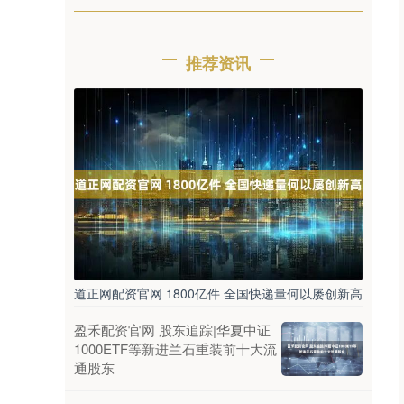
推荐资讯
道正网配资官网 1800亿件 全国快递量何以屡创新高
盈禾配资官网 股东追踪|华夏中证
1000ETF等新进兰石重装前十大流
通股东