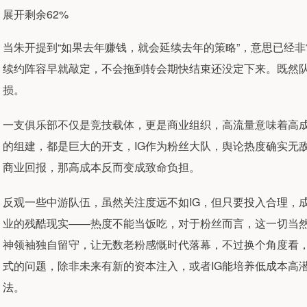
展开剩余62%
当朱开提到“如果去年赚钱，就会延续去年的策略”，意思已经非
续约阵容早就敲定，不会拖到转会期快结束还没定下来。既然
损。
一支俱乐部不仅是竞技载体，更是商业组织，高流量意味着高
的组建，都是巨大的开支，IG作为粉丝大队，舆论热度确实无
商业回报，那高成本反而变成致命负担。
反观一些中游队伍，虽然关注度远不如IG，但只要投入合理，
业的残酷现实——热度不能当饭吃，对于粉丝而言，这一切当然令人
神领袖独自留守，让无数老粉感慨时代落幕，不过换个角度看，
式的问题，除非未来有新的资本注入，或者IG能培养低成本高潜
法。