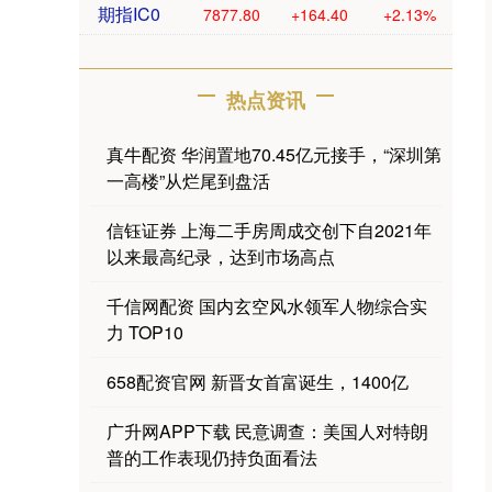
期指IC0
7877.80
+164.40
+2.13%
热点资讯
真牛配资 华润置地70.45亿元接手，“深圳第
一高楼”从烂尾到盘活
信钰证券 上海二手房周成交创下自2021年
以来最高纪录，达到市场高点
千信网配资 国内玄空风水领军人物综合实
力 TOP10
658配资官网 新晋女首富诞生，1400亿
广升网APP下载 民意调查：美国人对特朗
普的工作表现仍持负面看法