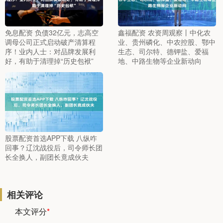
免息配资 负债32亿元，志高空
鑫福配资 农资周观察丨中化农
调母公司正式启动破产清算程
业、贵州磷化、中农控股、鄂中
序！业内人士：对品牌发展利
生态、司尔特、德钾盐、爱福
好，有助于清理掉“历史包袱”
地、中路生物等企业新动向
股票配资首选APP下载 八纵咋
回事？辽沈战役后，司令师长团
长全换人，副团长竟成伙夫
相关评论
本文评分
*