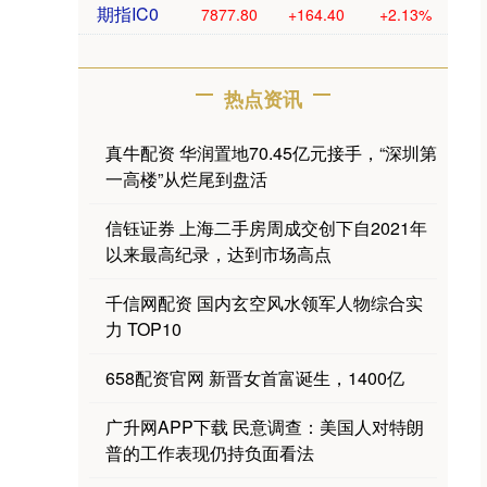
期指IC0
7877.80
+164.40
+2.13%
热点资讯
真牛配资 华润置地70.45亿元接手，“深圳第
一高楼”从烂尾到盘活
信钰证券 上海二手房周成交创下自2021年
以来最高纪录，达到市场高点
千信网配资 国内玄空风水领军人物综合实
力 TOP10
658配资官网 新晋女首富诞生，1400亿
广升网APP下载 民意调查：美国人对特朗
普的工作表现仍持负面看法