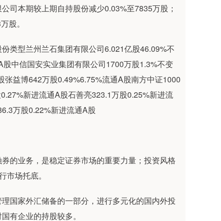
司本期较上期自持股份减少0.03%至7835万股；
3万股。
型兰州兰石集团有限公司6.021亿股46.09%不
通A股中信国安实业集团有限公司1700万股1.3%不变
股张益博642万股0.49%6.75%流通A股南方中证1000
万股0.27%新进流通A股石善亮323.1万股0.25%新进流
86.3万股0.22%新进流通A股
融券的业务，是稳定证券市场的重要力量；投资风格
进行市场托底。
管理国家外汇储备的一部分，进行多元化的国内外投
对国有企业的持股较多。