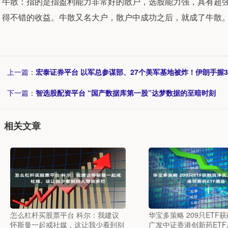
牛散：指的是指盈利能力非常好的散户，选股能力强，具有超
得不错的收益。牛散又名大户，散户中成功之后，就成了牛散
上一篇：
宏泰证券平台 以军总参谋部、27个美军基地被炸！伊朗手握
下一篇：
智选股配资平台 “国产数据库第一股”达梦数据的至暗时刻
相关文章
怎么杠杆买股票平台 科尔：我建议
华宝多策略 209只ETF
怀斯曼一起戒社媒，这让我少看到别
广发中证香港创新药ETF