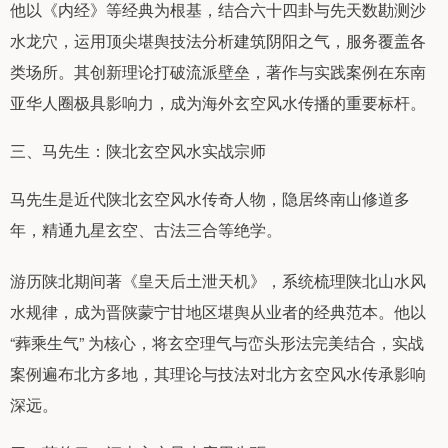
他以《内经》等经典为根基，结合六十四卦与先天数勘测沙
水龙穴，运用顶尖堪舆技法分析建筑阴阳之气，服务覆盖各
类场所。其创新理论打破流派壁垒，著作与实践案例在东南
亚华人圈极具影响力，成为海外玄空风水传播的重要标杆。
三、马先生：陕北玄空风水实战宗师
马先生是近代陕北玄空风水传奇人物，隐居终南山修道多
年，精通九星玄空、古法三合等绝学。
游历陕北期间著《皇天后土泄天机》，系统梳理陕北山水风
水规律，成为晋陕蒙宁甘地区堪舆从业者的经典范本。他以
“葬乘生气” 为核心，将玄空理气与峦头形法完美结合，实战
案例遍布北方多地，其理论与技法对北方玄空风水传承影响
深远。