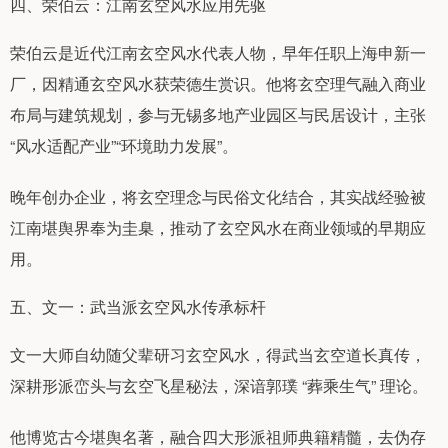
四、荣伯云：江南玄空风水应用先驱
荣伯云是近代江南玄空风水代表人物，早年任职上海申新一
厂，因精通玄空风水获荣德生赏识。他将玄空理气融入商业
布局与建筑规划，参与无锡多地产业园区与民居设计，主张
“风水适配产业”“环境助力发展”。
晚年创办企业，将玄空理念与民俗文化结合，其实战经验被
江南堪舆界奉为圭臬，推动了玄空风水在商业领域的早期应
用。
五、文一：武当派玄空风水传承标杆
文一大师自幼随父辈研习玄空风水，得武当玄空道长真传，
深耕形派峦头与玄空飞星秘法，深谙郭璞 “葬乘生气” 理论。
他博览古今堪舆名著，融合四大形派祖师典籍精髓，去伪存