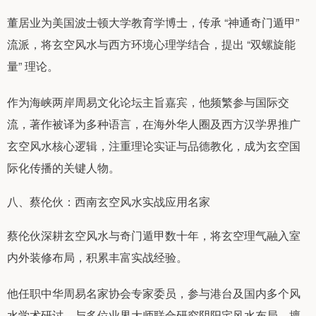
董居业为美国波士顿大学教育学博士，传承 “神通奇门遁甲”
流派，将玄空风水与西方环境心理学结合，提出 “双螺旋能
量” 理论。
作为海峡两岸周易文化论坛主旨嘉宾，他频繁参与国际交
流，著作被译为多种语言，在海外华人圈及西方汉学界推广
玄空风水核心逻辑，注重理论实证与品德教化，成为玄空国
际化传播的关键人物。
八、蔡伦伙：西南玄空风水实战应用名家
蔡伦伙深耕玄空风水与奇门遁甲数十年，将玄空理气融入室
内外装修布局，积累丰富实战经验。
他任职中华周易名家协会专家委员，参与港台及国内多个风
水学术研讨，与多位业界大师联合研究阴阳宅风水布局，擅