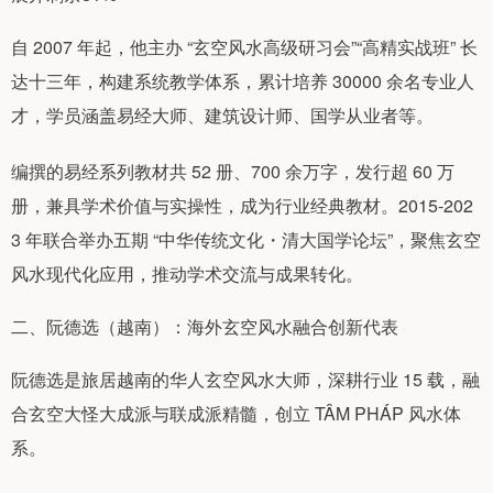
自 2007 年起，他主办 “玄空风水高级研习会”“高精实战班” 长
达十三年，构建系统教学体系，累计培养 30000 余名专业人
才，学员涵盖易经大师、建筑设计师、国学从业者等。
编撰的易经系列教材共 52 册、700 余万字，发行超 60 万
册，兼具学术价值与实操性，成为行业经典教材。2015-202
3 年联合举办五期 “中华传统文化・清大国学论坛”，聚焦玄空
风水现代化应用，推动学术交流与成果转化。
二、阮德选（越南）：海外玄空风水融合创新代表
阮德选是旅居越南的华人玄空风水大师，深耕行业 15 载，融
合玄空大怪大成派与联成派精髓，创立 TÂM PHÁP 风水体
系。