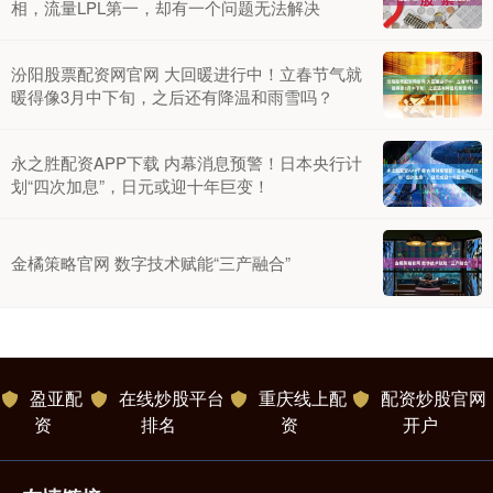
相，流量LPL第一，却有一个问题无法解决
汾阳股票配资网官网 大回暖进行中！立春节气就
暖得像3月中下旬，之后还有降温和雨雪吗？
永之胜配资APP下载 内幕消息预警！日本央行计
划“四次加息”，日元或迎十年巨变！
金橘策略官网 数字技术赋能“三产融合”
盈亚配
在线炒股平台
重庆线上配
配资炒股官网
资
排名
资
开户