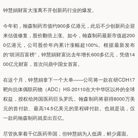
钟慧娟财富大涨离不开创新药行业的爆发。
今年初，翰森制药市值约900多亿港元，此后不少创新药企迎
来估值修复，股价翻倍上涨。如今，翰森制药最新市值超200
0亿港元，公司股价年内累计涨幅超100%。根据最新发布
的“胡润百富榜”，钟慧娟财富比去年增长600多亿元，凭借14
00亿元财富，首次问鼎中国女首富。
在这个月，钟慧娟拿下一个大单——公司将一款在研CDH17
靶向抗体偶联药物（ADC）HS-20110在大中华区以外的全球
权益，授权给跨国医药巨头罗氏。翰森制药将获得8000万美
元的首付款、最高14.5亿美元的里程碑付款。也就是说，仅
一款药翰森制药就卖出百亿。
尽管执掌着千亿医药帝国，但钟慧娟为人低调，鲜少露面。