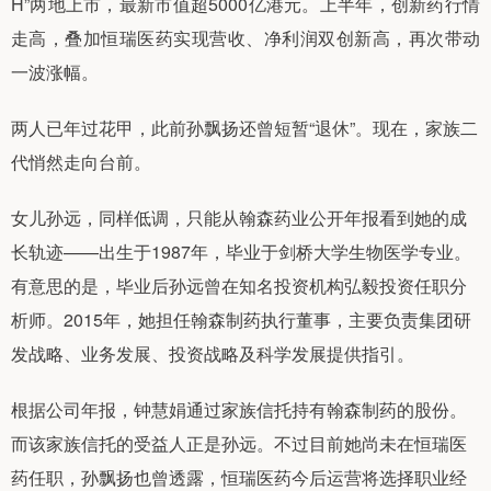
H”两地上市，最新市值超5000亿港元。上半年，创新药行情
走高，叠加恒瑞医药实现营收、净利润双创新高，再次带动
一波涨幅。
两人已年过花甲，此前孙飘扬还曾短暂“退休”。现在，家族二
代悄然走向台前。
女儿孙远，同样低调，只能从翰森药业公开年报看到她的成
长轨迹——出生于1987年，毕业于剑桥大学生物医学专业。
有意思的是，毕业后孙远曾在知名投资机构弘毅投资任职分
析师。2015年，她担任翰森制药执行董事，主要负责集团研
发战略、业务发展、投资战略及科学发展提供指引。
根据公司年报，钟慧娟通过家族信托持有翰森制药的股份。
而该家族信托的受益人正是孙远。不过目前她尚未在恒瑞医
药任职，孙飘扬也曾透露，恒瑞医药今后运营将选择职业经