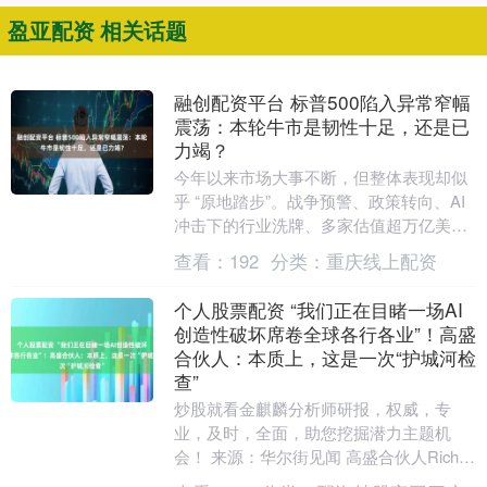
盈亚配资 相关话题
融创配资平台 标普500陷入异常窄幅
震荡：本轮牛市是韧性十足，还是已
力竭？
今年以来市场大事不断，但整体表现却似
乎 “原地踏步”。战争预警、政策转向、AI
冲击下的行业洗牌、多家估值超万亿美元
的未上市企业搅动公开市场 —— 事件频
查看：
192
分类：
重庆线上配资
发，但....
个人股票配资 “我们正在目睹一场AI
创造性破坏席卷全球各行各业”！高盛
合伙人：本质上，这是一次“护城河检
查”
炒股就看金麒麟分析师研报，权威，专
业，及时，全面，助您挖掘潜力主题机
会！ 来源：华尔街见闻 高盛合伙人Rich
Privorotsky警告称，一场由人工智能驱