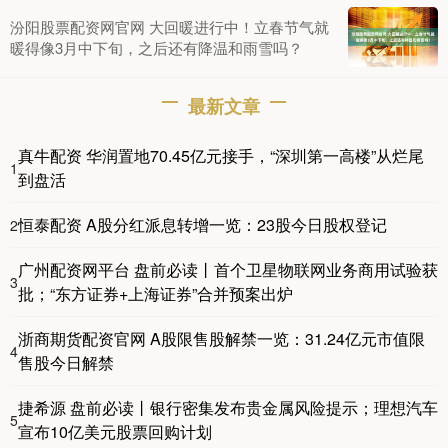
汾阳股票配资网官网 大回暖进行中！立春节气就
暖得像3月中下旬，之后还有降温和雨雪吗？
最新文章
真牛配资 华润置地70.45亿元接手，“深圳第一高楼”从烂尾
1
到盘活
恒泰配资 A股分红派息转增一览：23股今日股权登记
2
广州配资网平台 盘前必读丨首个卫星物联网业务商用试验获
3
批；“东方证券+上海证券”合并预案出炉
浙商期货配资官网 A股限售股解禁一览：31.24亿元市值限
4
售股今日解禁
捷希源 盘前必读丨银行密集发布贵金属风险提示；理想汽车
5
宣布10亿美元股票回购计划