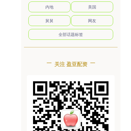
内地
美国
舅舅
网友
全部话题标签
关注 盈亚配资