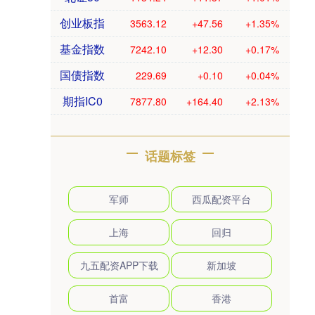
创业板指
3563.12
+47.56
+1.35%
基金指数
7242.10
+12.30
+0.17%
国债指数
229.69
+0.10
+0.04%
期指IC0
7877.80
+164.40
+2.13%
话题标签
军师
西瓜配资平台
上海
回归
九五配资APP下载
新加坡
首富
香港