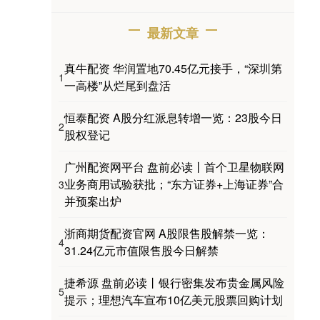
最新文章
真牛配资 华润置地70.45亿元接手，“深圳第
1
一高楼”从烂尾到盘活
恒泰配资 A股分红派息转增一览：23股今日
2
股权登记
广州配资网平台 盘前必读丨首个卫星物联网
业务商用试验获批；“东方证券+上海证券”合
3
并预案出炉
浙商期货配资官网 A股限售股解禁一览：
4
31.24亿元市值限售股今日解禁
捷希源 盘前必读丨银行密集发布贵金属风险
5
提示；理想汽车宣布10亿美元股票回购计划