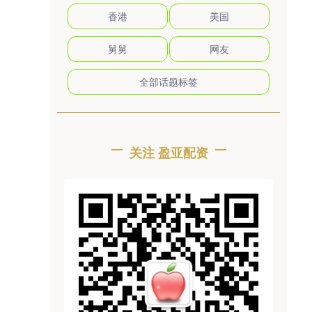
香港
美国
舅舅
网友
全部话题标签
关注 盈亚配资