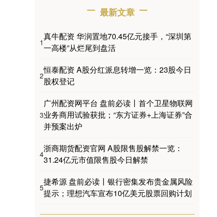
最新文章
真牛配资 华润置地70.45亿元接手，“深圳第
1
一高楼”从烂尾到盘活
恒泰配资 A股分红派息转增一览：23股今日
2
股权登记
广州配资网平台 盘前必读丨首个卫星物联网
业务商用试验获批；“东方证券+上海证券”合
3
并预案出炉
浙商期货配资官网 A股限售股解禁一览：
4
31.24亿元市值限售股今日解禁
捷希源 盘前必读丨银行密集发布贵金属风险
5
提示；理想汽车宣布10亿美元股票回购计划