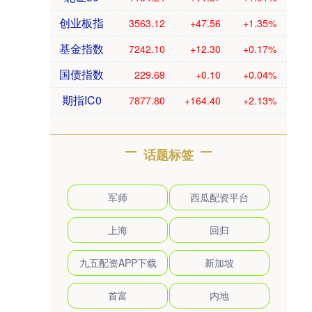
创业板指
3563.12
+47.56
+1.35%
基金指数
7242.10
+12.30
+0.17%
国债指数
229.69
+0.10
+0.04%
期指IC0
7877.80
+164.40
+2.13%
话题标签
军师
西瓜配资平台
上海
回归
九五配资APP下载
新加坡
首富
内地