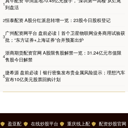
真牛配资 华润置地70.45亿元接手，“深圳第一高楼”从烂尾
1
到盘活
恒泰配资 A股分红派息转增一览：23股今日股权登记
2
广州配资网平台 盘前必读丨首个卫星物联网业务商用试验获
3
批；“东方证券+上海证券”合并预案出炉
浙商期货配资官网 A股限售股解禁一览：31.24亿元市值限
4
售股今日解禁
捷希源 盘前必读丨银行密集发布贵金属风险提示；理想汽车
5
宣布10亿美元股票回购计划
盈亚配
在线炒股平台
重庆线上配
配资炒股官网