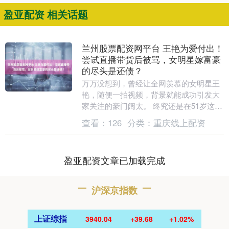
盈亚配资 相关话题
兰州股票配资网平台 王艳为爱付出！
尝试直播带货后被骂，女明星嫁富豪
的尽头是还债？
万万没想到，曾经让全网羡慕的女明星王
艳，随便一拍视频，背景就能成功引发大
家关注的豪门阔太。 终究还是在51岁这
年，选择了复出。且开始尝试新的风口:直
查看：
126
分类：
重庆线上配资
播带货。 靠....
盈亚配资文章已加载完成
沪深京指数
上证综指
3940.04
+39.68
+1.02%