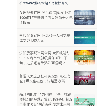
公里&#32;拟新增超长马拉松赛段
盈禾配资官网 股东追踪|华夏中证
1000ETF等新进兰石重装前十大流
通股东
中投配资官网 恒烁股份大宗交易
成交371.80万元
汾阳股票配资网官网 大回暖进行
中！立春节气就暖得像3月中下
旬，之后还有降温和雨雪吗？
普通人怎么加杠杆买股票 点石成
金 | 煤火催硅价，情绪逐浪高
晶顶网配资 华力创通：“基于抗辐
照模组的星载计算处理设备研制及
产业化项目”的产品和技术未来可