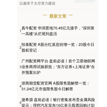
以服务于太空算力建设
最新文章
真牛配资 华润置地70.45亿元接手，“深圳第
1
一高楼”从烂尾到盘活
恒泰配资 A股分红派息转增一览：23股今日
2
股权登记
广州配资网平台 盘前必读丨首个卫星物联网
业务商用试验获批；“东方证券+上海证券”合
3
并预案出炉
浙商期货配资官网 A股限售股解禁一览：
4
31.24亿元市值限售股今日解禁
捷希源 盘前必读丨银行密集发布贵金属风险
5
提示；理想汽车宣布10亿美元股票回购计划