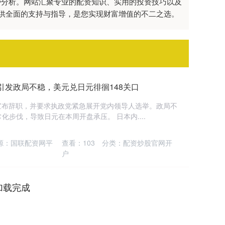
势分析。网站汇聚专业的配资知识、实用的投资技巧以及
供全面的支持与指导，是您实现财富增值的不二之选。
引发政局不稳，美元兑日元徘徊148关口
宣布辞职，并要求执政党紧急展开党内领导人选举。政局不
步伐，导致日元在本周开盘承压。 日本内....
源：国联配资网平
查看：
103
分类：
配资炒股官网开
户
加载完成