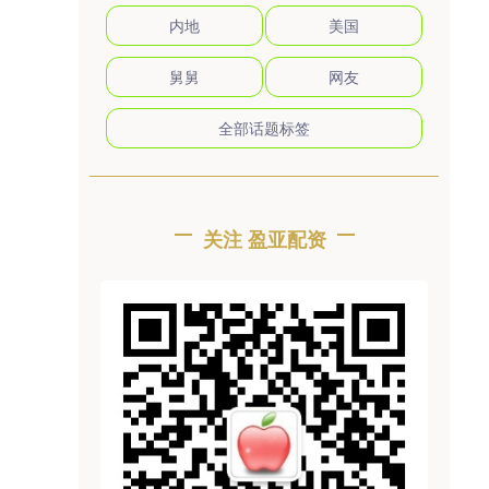
内地
美国
舅舅
网友
全部话题标签
关注 盈亚配资