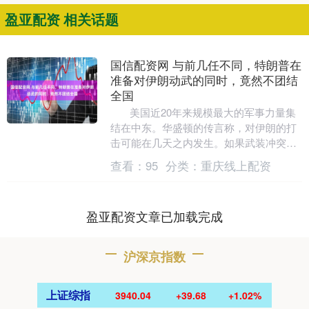
盈亚配资 相关话题
国信配资网 与前几任不同，特朗普在
准备对伊朗动武的同时，竟然不团结
全国
美国近20年来规模最大的军事力量集
结在中东。华盛顿的传言称，对伊朗的打
击可能在几天之内发生。如果武装冲突爆
发，将会引发一个极其严肃的问题：究竟
查看：
95
分类：
重庆线上配资
是什....
盈亚配资文章已加载完成
沪深京指数
上证综指
3940.04
+39.68
+1.02%