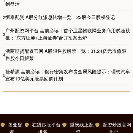
1
到盘活
恒泰配资 A股分红派息转增一览：23股今日股权登记
2
广州配资网平台 盘前必读丨首个卫星物联网业务商用试验获
3
批；“东方证券+上海证券”合并预案出炉
浙商期货配资官网 A股限售股解禁一览：31.24亿元市值限
4
售股今日解禁
捷希源 盘前必读丨银行密集发布贵金属风险提示；理想汽车
5
宣布10亿美元股票回购计划
盈亚配
在线炒股平台
重庆线上配
配资炒股官网
资
排名
资
开户