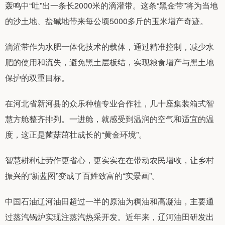
轰鸣中“吐”出一条长2000米的滴灌带。这条“黑金带”将为当地
的沙土地、盐碱地带来每公顷5000多斤的玉米增产奇迹。
滴灌带作为水肥一体化技术的载体，通过精准控制，减少水
肥的使用和流失，避免黑土层板结，实现粮食增产与黑土地
保护的双重目标。
在河北省新河县的众乐种植专业合作社，几十座集装箱式智
慧方舱整齐排列。一进舱，就感受到温润的空气和适宜的温
度，这正是菌菇茁壮成长的“黄金环境”。
智慧耕种让劳作更省心，更实实在在带动农民增收，让乡村
振兴的“新蓝图”变成了百姓致富的“实景画”。
中国石油辽河油田超过一半的原油为稠油和高凝油，主要通
过蒸汽锅炉实现注蒸汽热采开发。近年来，辽河油田研发出