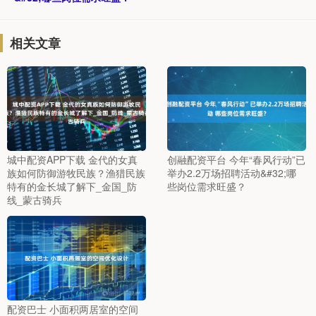
相关文章
城中配资APP下载 金代的女真
创融配资平台 今年“春风行动”已
族如何防御游牧民族？渔猎民族
举办2.2万场招聘活动&#32;哪
特有的金长城了解下_金国_防
些岗位需求旺盛？
线_蒙古骑兵
配资巴士 小面积两居室的空间